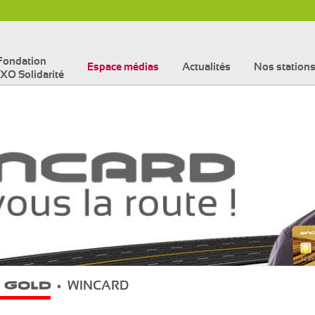
Skip to content
Fondation
Espace médias
Actualités
Nos station
XO Solidarité
WINCARD