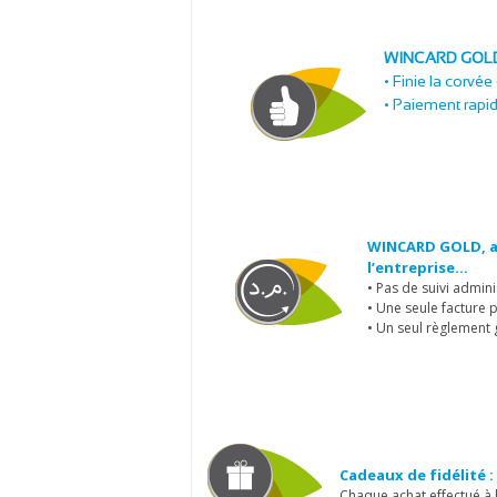
WINCARD GOLD, f
• Finie la corvée
• Paiement rapide
WINCARD GOLD, al
l’entreprise…
• Pas de suivi admin
• Une seule facture p
• Un seul règlement 
Cadeaux de fidélité :
Chaque achat effectué à