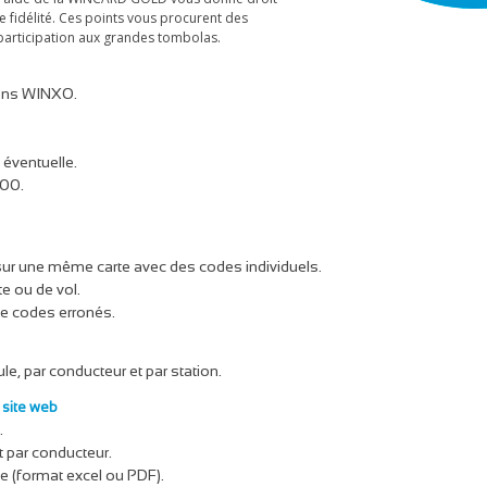
 fidélité. Ces points vous procurent des
participation aux grandes tombolas.
ions WINXO.
éventuelle.
 00.
s sur une même carte avec des codes individuels.
te ou de vol.
de codes erronés.
le, par conducteur et par station.
e site web
.
et par conducteur.
gne (format excel ou PDF).